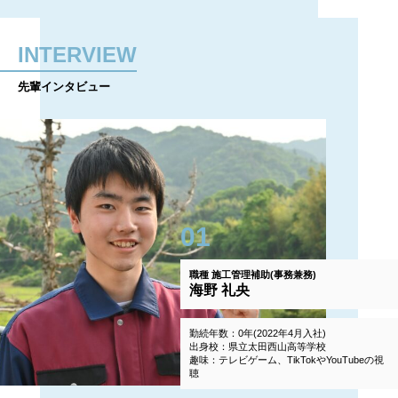
INTERVIEW
先輩インタビュー
01
職種
施工管理補助(事務兼務)
海野 礼央
勤続年数：0年(2022年4月入社)
出身校：県立太田西山高等学校
趣味：テレビゲーム、TikTokやYouTubeの視
聴