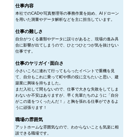
仕事内容
本社でのCADや写真整理等の事務作業を始め、AIドローン
を用いた測量やデータ解析などを主に担当しています。
仕事の難しさ
自分がつくる書類やデータに誤りがあると、現場の進み具
合に影響が出てしまうので、ひとつひとつが気を抜けない
仕事です。
仕事のヤリガイ･面白さ
小さいころに連れて行ってもらったイベントで重機を見
て、自分もこれに乗って町や県の役に立ちたいと思い、建
築業に興味を持ちました。
まだ入社して間もないので、仕事で大きな失敗をしてしま
わないか不安はありますが、早く先輩たちのように「自分
がこの道をつくったんだ！」と胸を張れる仕事ができるよ
うに頑張ります！
職場の雰囲気
アットホームな雰囲気なので、わからないことも気楽に相
談できる職場です。