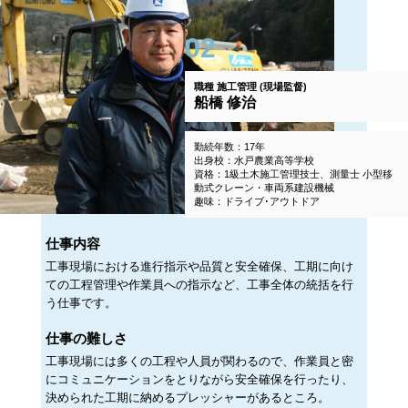
02
職種
施工管理 (現場監督)
船橋 修治
勤続年数：17年
出身校：水戸農業高等学校
資格：1級土木施工管理技士、測量士 小型移
動式クレーン・車両系建設機械
趣味：ドライブ･アウトドア
仕事内容
工事現場における進行指示や品質と安全確保、工期に向け
ての工程管理や作業員への指示など、工事全体の統括を行
う仕事です。
仕事の難しさ
工事現場には多くの工程や人員が関わるので、作業員と密
にコミュニケーションをとりながら安全確保を行ったり、
決められた工期に納めるプレッシャーがあるところ。