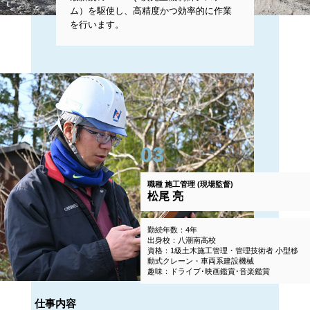
ム）を駆使し、高精度かつ効率的に作業
を行います。
03
職種
施工管理 (現場監督)
松尾 亮
勤続年数：4年
出身校：八潮南高校
資格：1級土木施工管理・管理技術者 小型移
動式クレーン・車両系建設機械
趣味：ドライブ･映画鑑賞･音楽鑑賞
仕事内容